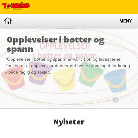
MENY
Velkommen til oss!
Opplevelser i bøtter og
spann
Tommeliten barnehage SA er en privat foreldreeid barnehage
med 4 avdelinger. Vi holder til på Tjensvoll like ved
"Opplevelser i bøtter og spann" er vår visjon og ledestjerne.
Sanitetsforeningen og Tjensvoll skole: Barnehagen har lyse,
Tanken er at opplevelser danner det beste grunnlaget for læring
trivelige lokaler og et nærmiljø med flotte turområder.
- både faglig og sosialt.
1
2
3
4
Nyheter